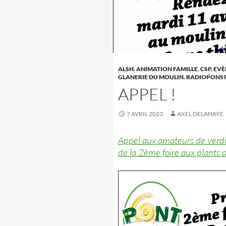
ALSH
,
ANIMATION FAMILLE
,
CSP
,
EVÈ
GLANERIE DU MOULIN
,
RADIOPONS
APPEL !
7 AVRIL 2023
AXEL DELAHAYE
Appel aux amateurs de ver
de la 2ème foire aux plants 