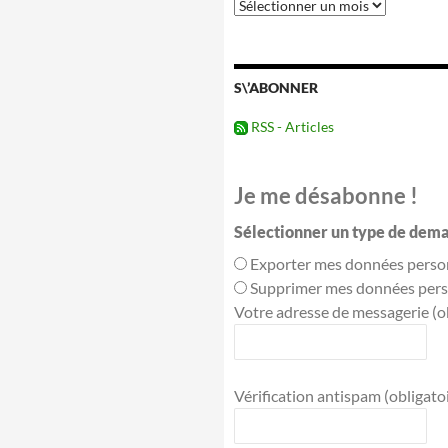
Tous
les
évènements
passés
S\’ABONNER
RSS - Articles
Je me désabonne !
Sélectionner un type de dema
Exporter mes données perso
Supprimer mes données pers
Votre adresse de messagerie (ob
Vérification antispam (obligatoir