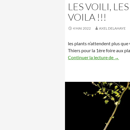
LES VOILI, LE
VOILA !!!
4 MAI 2022
AXEL DELAHAYE
les plants n’attendent plus que
Thiers pour la 1ère foire aux pl
Les Voil
Continuer la lecture de
→