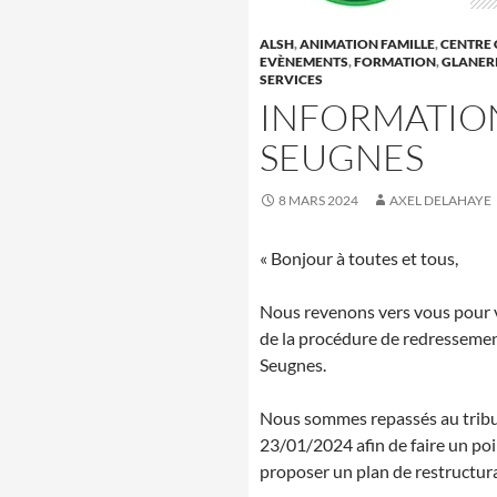
ALSH
,
ANIMATION FAMILLE
,
CENTRE 
EVÈNEMENTS
,
FORMATION
,
GLANER
SERVICES
INFORMATIO
SEUGNES
8 MARS 2024
AXEL DELAHAYE
« Bonjour à toutes et tous,
Nous revenons vers vous pour 
de la procédure de redressemen
Seugnes.
Nous sommes repassés au tribuna
23/01/2024 afin de faire un poi
proposer un plan de restructur