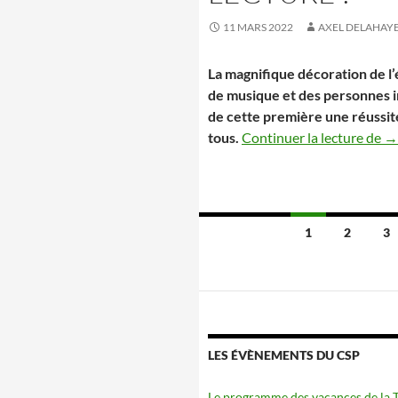
11 MARS 2022
AXEL DELAHAY
La magnifique décoration de l’
de musique et des personnes i
de cette première une réussi
1/
tous.
Continuer la lecture de
→
Navigation
1
2
3
des
articles
LES ÉVÈNEMENTS DU CSP
Le programme des vacances de la To