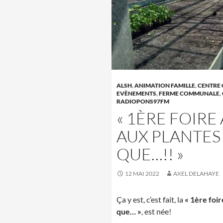
ALSH
,
ANIMATION FAMILLE
,
CENTRE 
EVÈNEMENTS
,
FERME COMMUNALE
,
RADIOPONS97FM
« 1ÈRE FOIRE
AUX PLANTES 
QUE…!! »
12 MAI 2022
AXEL DELAHAYE
Ça y est, c’est fait, la
« 1ère foir
que… »
, est née!