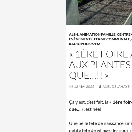
ALSH
,
ANIMATION FAMILLE
,
CENTRE 
EVÈNEMENTS
,
FERME COMMUNALE
,
RADIOPONS97FM
« 1ÈRE FOIRE
AUX PLANTES 
QUE…!! »
12 MAI 2022
AXEL DELAHAYE
Ça y est, c’est fait, la
« 1ère foir
que… »
, est née!
Une belle fête de naissance, un
petite fête de village, des sourir