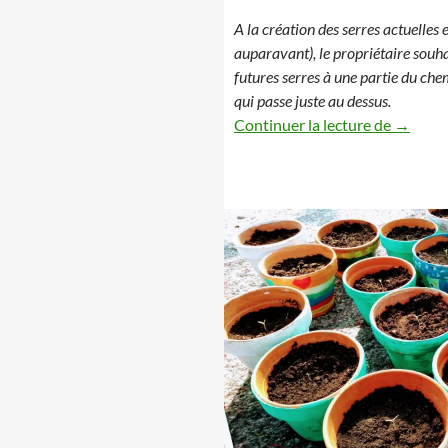
A la création des serres actuelles e
auparavant), le propriétaire souha
futures serres à une partie du ch
qui passe juste au dessus.
Vide to
Continuer la lecture de
→