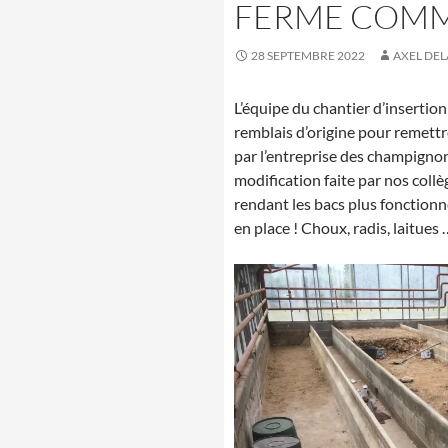
FERME COM
28 SEPTEMBRE 2022
AXEL DE
L’équipe du chantier d’insertio
remblais d’origine pour remettre
par l’entreprise des champignon
modification faite par nos coll
rendant les bacs plus fonctionn
en place ! Choux, radis, laitues 