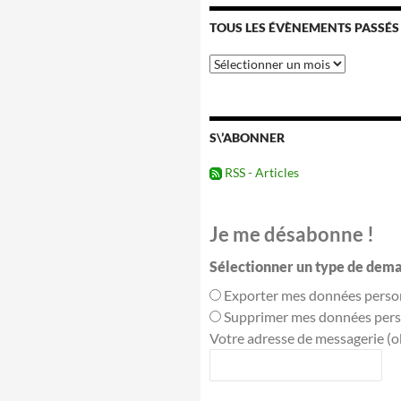
TOUS LES ÉVÈNEMENTS PASSÉS
Tous
les
évènements
passés
S\’ABONNER
RSS - Articles
Je me désabonne !
Sélectionner un type de dema
Exporter mes données perso
Supprimer mes données pers
Votre adresse de messagerie (ob