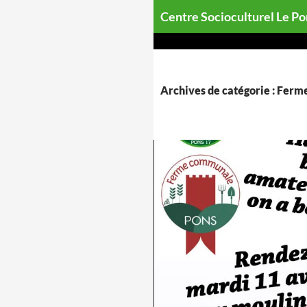
Aller
Centre Socioculturel Le P
au
contenu
Archives de catégorie : Fe