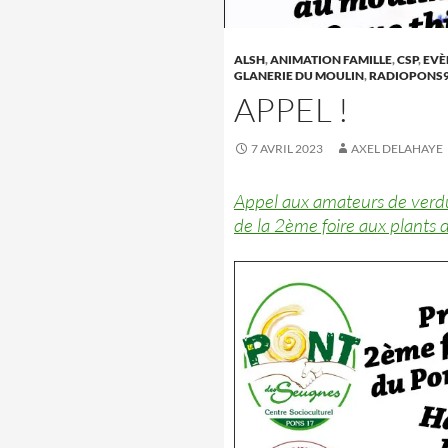
ALSH
,
ANIMATION FAMILLE
,
CSP
,
EVÈ
GLANERIE DU MOULIN
,
RADIOPONS
APPEL !
7 AVRIL 2023
AXEL DELAHAYE
Appel aux amateurs de ver
de la 2ème foire aux plants 