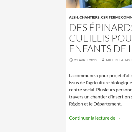
ALSH
,
CHANTIERS
,
CSP
,
FERME COM
DES ÉPINARD
CUEILLIS POU
ENFANTS DE L’
21 AVRIL 2022
AXEL DELAHAY
La commune a pour projet d’alim
issus de l’agriculture biologique
centre social. Plusieurs personn
travers un chantier d’insertion so
Région et le Département.
Des épin
Continuer la lecture de
→