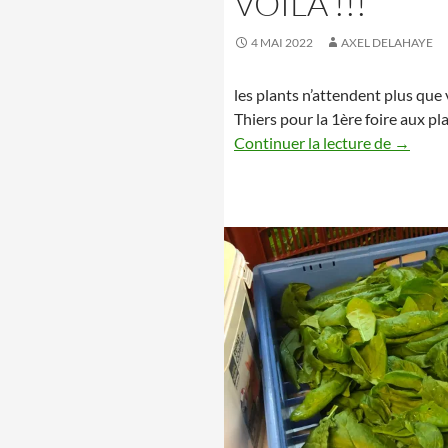
VOILA !!!
4 MAI 2022
AXEL DELAHAYE
les plants n’attendent plus que
Thiers pour la 1ère foire aux pl
Les Voil
Continuer la lecture de
→