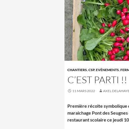
CHANTIERS
,
CSP
,
EVÈNEMENTS
,
FER
C’EST PARTI !!
11 MARS 2022
AXEL DELAHAY
Première récolte symbolique 
maraichage Pont des Seugnes e
restaurant scolaire ce jeudi 10