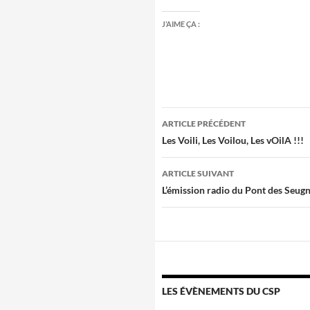
J’AIME ÇA :
Navigation
ARTICLE PRÉCÉDENT
des
Les Voili, Les Voilou, Les vOilA !!!
articles
ARTICLE SUIVANT
L’émission radio du Pont des Seug
LES ÉVÈNEMENTS DU CSP