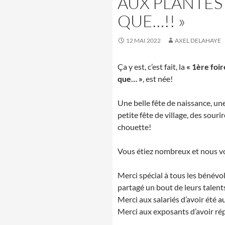
AUX PLANTES 
QUE…!! »
12 MAI 2022
AXEL DELAHAYE
Ça y est, c’est fait, la
« 1ère foir
que… »
, est née!
Une belle fête de naissance, un
petite fête de village, des sourir
chouette!
Vous étiez nombreux et nous v
Merci spécial à tous les bénévo
partagé un bout de leurs talent
Merci aux salariés d’avoir été au
Merci aux exposants d’avoir ré