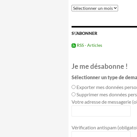
Tous
les
évènements
passés
S\’ABONNER
RSS - Articles
Je me désabonne !
Sélectionner un type de dema
Exporter mes données perso
Supprimer mes données pers
Votre adresse de messagerie (ob
Vérification antispam (obligatoir