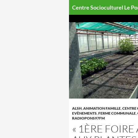
Aller
Centre Socioculturel Le P
au
contenu
ALSH
,
ANIMATION FAMILLE
,
CENTRE 
EVÈNEMENTS
,
FERME COMMUNALE
,
RADIOPONS97FM
« 1ÈRE FOIRE