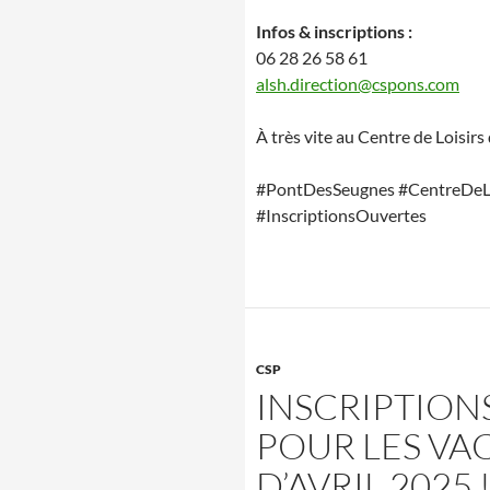
Infos & inscriptions :
06 28 26 58 61
alsh.direction@cspons.com
À très vite au Centre de Loisir
#PontDesSeugnes #CentreDeLo
#InscriptionsOuvertes
CSP
INSCRIPTION
POUR LES VA
D’AVRIL 2025 