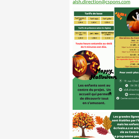
alsh.direction@cspons.com