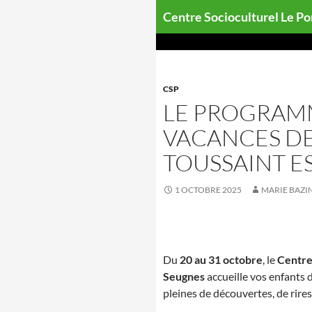
Aller
Centre Socioculturel Le P
au
contenu
CSP
LE PROGRAM
VACANCES DE
TOUSSAINT ES
1 OCTOBRE 2025
MARIE BAZI
Du
20 au 31 octobre
, le
Centre 
Seugnes
accueille vos enfants 
pleines de découvertes, de rires