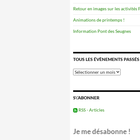
Retour en images sur les activités
Animations de printemps !
Information Pont des Seugnes
TOUS LES ÉVÈNEMENTS PASSÉS
Tous
les
évènements
passés
S\’ABONNER
RSS - Articles
Je me désabonne !