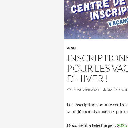
ALSH
INSCRIPTION
POUR LES VA
D’HIVER !
19 JANVIER 2025
MARIE BAZI
Les inscriptions pour le centre 
sont désormais ouvertes pour l
Document à télécharger :
2025 