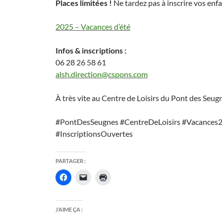
Places limitées !
Ne tardez pas à inscrire vos enfa
2025 – Vacances d’été
Infos & inscriptions :
06 28 26 58 61
alsh.direction@cspons.com
À très vite au Centre de Loisirs du Pont des Seugn
#PontDesSeugnes #CentreDeLoisirs #Vacances
#InscriptionsOuvertes
PARTAGER :
J’AIME ÇA :