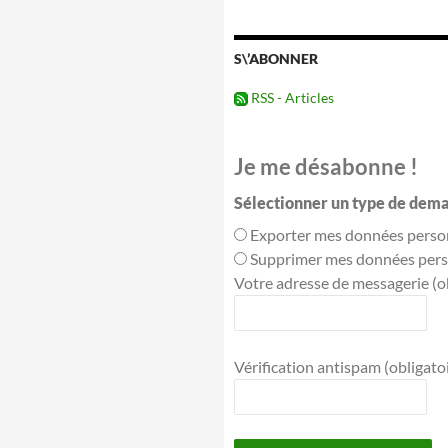
évènements
passés
S\’ABONNER
RSS - Articles
Je me désabonne !
Sélectionner un type de dema
Exporter mes données perso
Supprimer mes données pers
Votre adresse de messagerie (ob
Vérification antispam (obligatoir