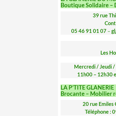
Boutique Solidaire –
39 rue Thi
Conta
05 46 91 01 07
–
g
Les Hor
Mercredi / Jeudi /
11h00 – 12h30 e
LA P’TITE GLANERIE
Brocante – Mobilier r
20 rue Emiles
Téléphone : 0