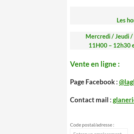
Les hor
Mercredi / Jeudi /
11H00 – 12h30 e
Vente en ligne :
Page
Facebook :
@lag
Contact mail :
glaner
Code postal/adresse :