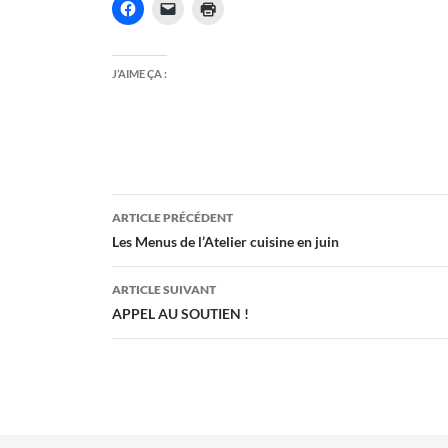
J’AIME ÇA :
Navigation
ARTICLE PRÉCÉDENT
des
Les Menus de l’Atelier cuisine en juin
articles
ARTICLE SUIVANT
APPEL AU SOUTIEN !