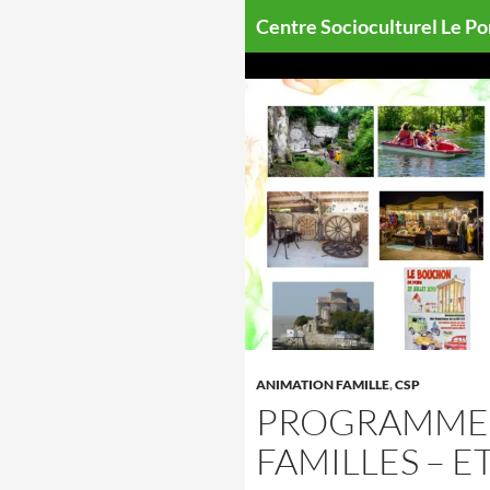
Aller
Centre Socioculturel Le P
au
contenu
ANIMATION FAMILLE
,
CSP
PROGRAMME 
FAMILLES – E