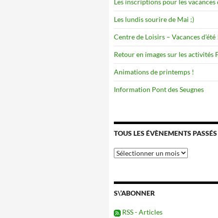
Les inscriptions pour les vacances 
Les lundis sourire de Mai ;)
Centre de Loisirs – Vacances d’été 
Retour en images sur les activités
Animations de printemps !
Information Pont des Seugnes
TOUS LES ÉVÈNEMENTS PASSÉS
Tous
les
évènements
passés
S\’ABONNER
RSS - Articles