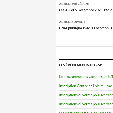
Navigation
ARTICLE PRÉCÉDENT
des
Les 3, 4 et 5 Décembre 2021, radio 
articles
ARTICLE SUIVANT
Criée publique avec la Locomobile
LES ÉVÈNEMENTS DU CSP
Le programme des vacances de la To
Inscription Centre de Loisirs – Va
Inscriptions ouvertes pour les vaca
Inscriptions ouvertes pour les vaca
Les inscriptions pour les vacances 