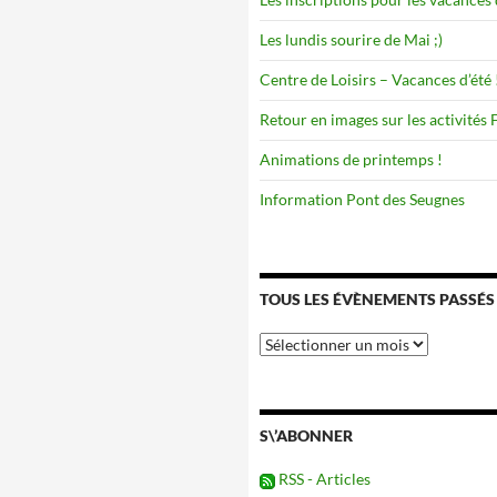
Les lundis sourire de Mai ;)
Centre de Loisirs – Vacances d’été 
Retour en images sur les activités
Animations de printemps !
Information Pont des Seugnes
TOUS LES ÉVÈNEMENTS PASSÉS
Tous
les
évènements
passés
S\’ABONNER
RSS - Articles