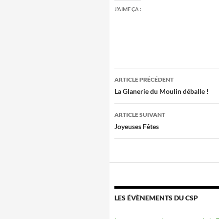
J’AIME ÇA :
Navigation
ARTICLE PRÉCÉDENT
des
La Glanerie du Moulin déballe !
articles
ARTICLE SUIVANT
Joyeuses Fêtes
LES ÉVÈNEMENTS DU CSP