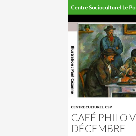
Aller
Centre Socioculturel Le P
au
contenu
CENTRE CULTUREL
,
CSP
CAFÉ PHILO 
DÉCEMBRE