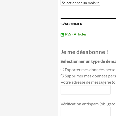
Tous
les
évènements
passés
S\’ABONNER
RSS - Articles
Je me désabonne !
Sélectionner un type de dema
Exporter mes données perso
Supprimer mes données pers
Votre adresse de messagerie (ob
Vérification antispam (obligatoir