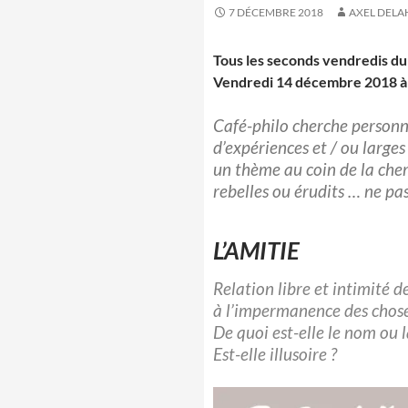
7 DÉCEMBRE 2018
AXEL DELA
Tous les seconds vendredis du
Vendredi 14 décembre 2018 
Café-philo cherche personne
d’expériences et / ou larges
un thème au coin de la che
rebelles ou érudits … ne pas
L’AMITIE
Relation libre et intimité de 
à l’impermanence des chose
De quoi est-elle le nom ou l
Est-elle illusoire ?