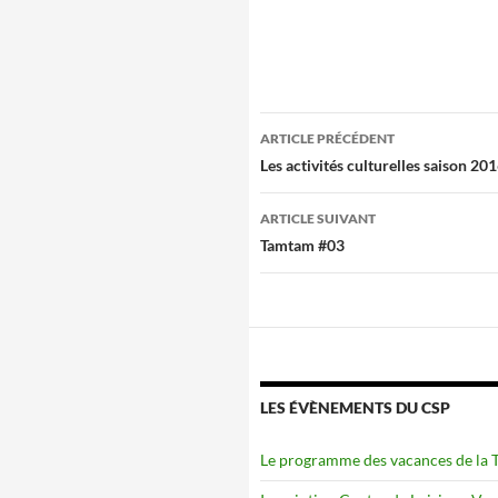
Navigation
ARTICLE PRÉCÉDENT
des
Les activités culturelles saison 2
articles
ARTICLE SUIVANT
Tamtam #03
LES ÉVÈNEMENTS DU CSP
Le programme des vacances de la To