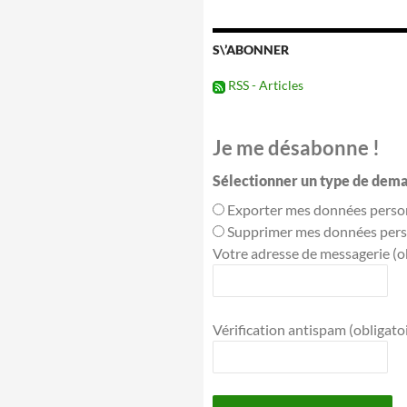
évènements
passés
S\’ABONNER
RSS - Articles
Je me désabonne !
Sélectionner un type de dema
Exporter mes données perso
Supprimer mes données pers
Votre adresse de messagerie (ob
Vérification antispam (obligatoir