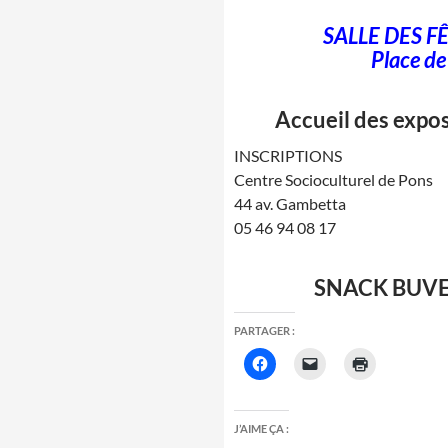
SALLE DES F
Place de
Accueil des expo
INSCRIPTIONS
Centre Socioculturel de Pons
44 av. Gambetta
05 46 94 08 17
SNACK BUVET
PARTAGER :
J’AIME ÇA :