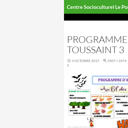
Aller
Centre Socioculturel Le P
au
contenu
PROGRAMME 
TOUSSAINT 3
5 OCTOBRE 2015
3507 × 2474
3