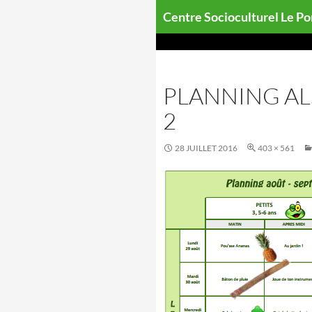
Aller
Centre Socioculturel Le P
au
contenu
PLANNING AL
2
28 JUILLET 2016
403 × 561