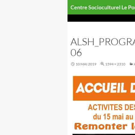
Aller
Centre Socioculturel Le P
au
contenu
ALSH_PROGRA
06
10 MAI 2019
1594 × 2310