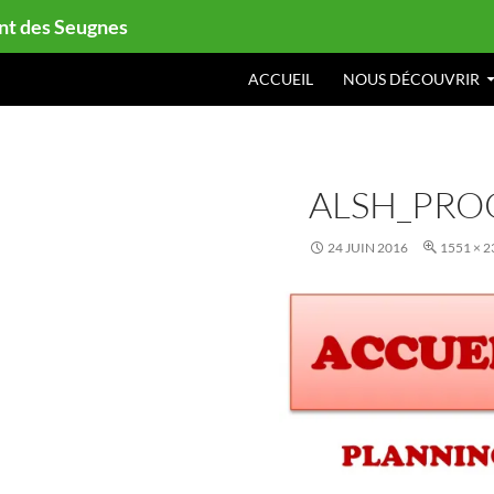
ont des Seugnes
ACCUEIL
NOUS DÉCOUVRIR
ALSH_PRO
24 JUIN 2016
1551 × 2