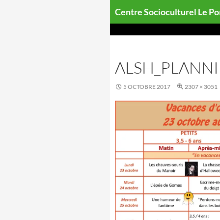
Aller
Centre Socioculturel Le P
au
contenu
ALSH_PLANNI
5 OCTOBRE 2017
2307 × 3051