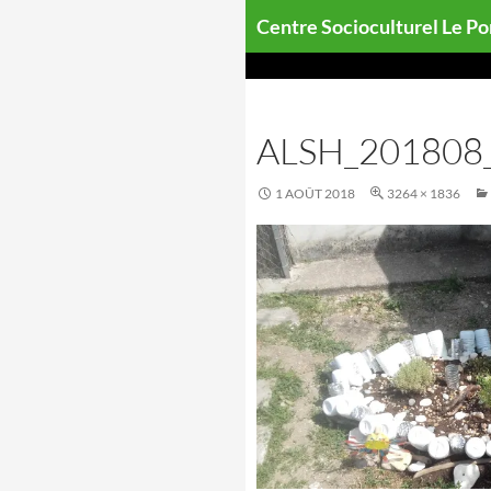
Aller
Centre Socioculturel Le P
au
contenu
ALSH_201808_
1 AOÛT 2018
3264 × 1836