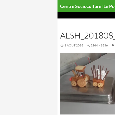
Aller
Centre Socioculturel Le P
au
contenu
ALSH_201808_
1 AOÛT 2018
3264 × 1836